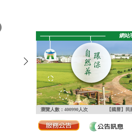
跳到主要內容區塊
:::
網站
瀏覽人數：
400990
人次
【國曆】民國
:::
:::