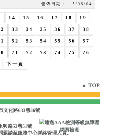
發佈日期：115/06/04
3
14
15
16
17
18
19
32
33
34
35
36
37
38
51
52
53
54
55
56
57
70
71
72
73
74
75
76
下一頁
▲ TOP
市文化路633巷36號
】
永興路53巷51號
位相關問題請至服務中心聯絡管理人員。