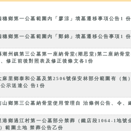
瑞穗鄉第一公墓範圍內「廖涼」墳墓遷移事項公告1 
瑞穗鄉第一公墓範圍內「鄭錦」墳墓遷移公告事項1 
縣潮州鎮第三公墓第一座納骨堂(潮思堂)第二座納骨堂
、修正前後對照表及修正後條文各1份
太麻里鄉泰和公墓及第2506號保安林部分範圍有（無
公示送達公 告1份
枋山鄉第三公墓納骨堂使用管理自 治條例公告、令、
港鄉過江村第一公墓部分禁葬（鐵店段1064-1地號全 
)）範圍土地 禁葬公告乙份