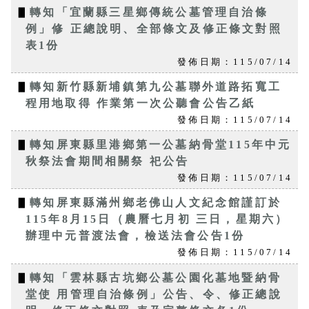
▋
轉知「宜蘭縣三星鄉傳統公墓管理自治條
例」修 正總說明、全部條文及修正條文對照
表1份
發佈日期：115/07/14
▋
轉知新竹縣新埔鎮第九公墓聯外道路拓寬工
程用地取得 作業第一次公聽會公告乙紙
發佈日期：115/07/14
▋
轉知屏東縣里港鄉第一公墓納骨堂115年中元
秋祭法會期間相關祭 祀公告
發佈日期：115/07/14
▋
轉知屏東縣滿州鄉老佛山人文紀念館謹訂於
115年8月15日（農曆七月初 三日，星期六）
辦理中元普渡法會，檢送法會公告1份
發佈日期：115/07/14
▋
轉知「雲林縣古坑鄉公墓公園化墓地暨納骨
堂使 用管理自治條例」公告、令、修正總說