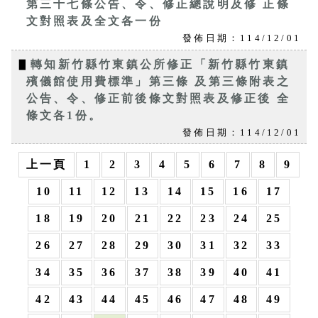
第三十七條公告、令、修正總說明及修 正條
文對照表及全文各一份
發佈日期：114/12/01
▋
轉知新竹縣竹東鎮公所修正「新竹縣竹東鎮
殯儀館使用費標準」第三條 及第三條附表之
公告、令、修正前後條文對照表及修正後 全
條文各1份。
發佈日期：114/12/01
上一頁
1
2
3
4
5
6
7
8
9
10
11
12
13
14
15
16
17
18
19
20
21
22
23
24
25
26
27
28
29
30
31
32
33
34
35
36
37
38
39
40
41
42
43
44
45
46
47
48
49