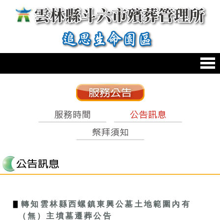
跳到主要內容區塊
:::
:::
▋
轉知雲林縣西螺鎮東興公墓土地範圍內有
（無）主墳墓遷葬公告