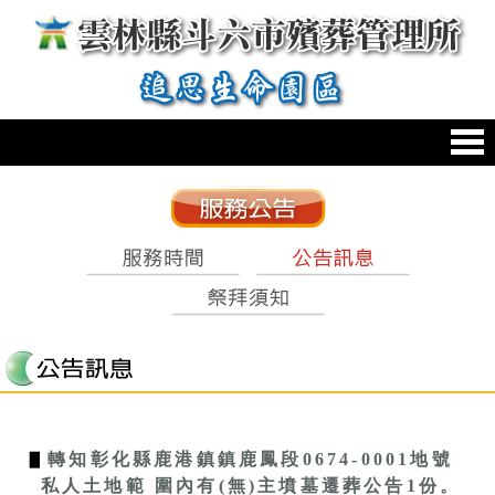
跳到主要內容區塊
:::
:::
▋
轉知彰化縣鹿港鎮鎮鹿鳳段0674-0001地號
私人土地範 圍內有(無)主墳墓遷葬公告1份。