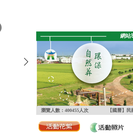
跳到主要內容區塊
:::
網站
瀏覽人數：
400455
人次
【國曆】民國
:::
:::