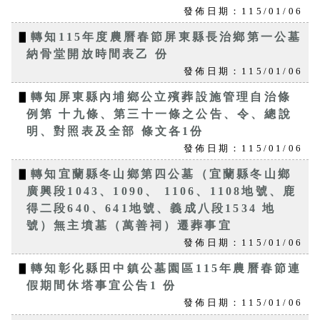
發佈日期：115/01/06
▋
轉知115年度農曆春節屏東縣長治鄉第一公墓
納骨堂開放時間表乙 份
發佈日期：115/01/06
▋
轉知屏東縣內埔鄉公立殯葬設施管理自治條
例第 十九條、第三十一條之公告、令、總說
明、對照表及全部 條文各1份
發佈日期：115/01/06
▋
轉知宜蘭縣冬山鄉第四公墓（宜蘭縣冬山鄉
廣興段1043、1090、 1106、1108地號、鹿
得二段640、641地號、義成八段1534 地
號）無主墳墓（萬善祠）遷葬事宜
發佈日期：115/01/06
▋
轉知彰化縣田中鎮公墓園區115年農曆春節連
假期間休塔事宜公告1 份
發佈日期：115/01/06