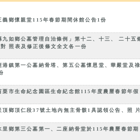
三義鄉懷親堂115年春節期間休館公告1份
縣九如鄉公墓管理自治條例」第十二、十三、 二十五
對 照表及修正後條文全文各一份
鹿港鎮第一公墓納骨塔、第五公墓懷恩堂、華嚴堂及祿 
份
苗栗市生命紀念園區生命紀念館115年度農曆春節年假
崁頂鄉頂仁段37號土地內無主骨骸1具認領公告、照 
水里鄉第三公墓第一、二座納骨堂於115年農曆春節期