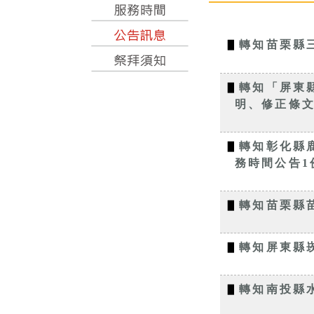
▋
轉知苗栗縣
▋
轉知「屏東
明、修正條文
▋
轉知彰化縣
務時間公告1
▋
轉知苗栗縣
▋
轉知屏東縣
▋
轉知南投縣