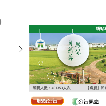
跳到主要內容區塊
:::
網站
瀏覽人數：
401353
人次
【國曆】民國
:::
:::