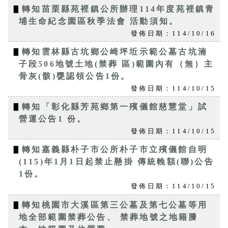
▋
轉知苗栗縣苑裡鎮公所辦理114年度苑裡鎮青
埔生命紀念園區秋季法會 活動須知。
發佈日期：114/10/16
▋
轉知雲林縣古坑鄉公崎坪坵示範公墓古坑湳
子段506地號土地(禁葬 區)範圍內有（無）主
骨灰(骸)甕認領公告1份。
發佈日期：114/10/15
▋
轉知「彰化縣芳苑鄉第一殯儀館慈慧堂」試
營運公告1 份。
發佈日期：114/10/15
▋
轉知嘉義縣朴子市公所朴子市立殯儀館自明
(115)年1月1日起禁止懸掛 傳統輓額(聯)公告
1份。
發佈日期：114/10/15
▋
轉知桃園市大溪區第三公墓及第七公墓等用
地全部範圍禁葬公告、 禁葬地號之地籍謄