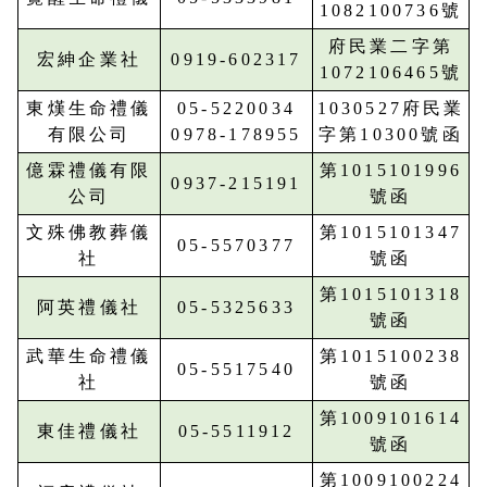
1082100736號
府民業二字第
宏紳企業社
0919-602317
1072106465號
東熯生命禮儀
05-5220034
1030527府民業
有限公司
0978-178955
字第10300號函
億霖禮儀有限
第1015101996
0937-215191
公司
號函
文殊佛教葬儀
第1015101347
05-5570377
社
號函
第1015101318
阿英禮儀社
05-5325633
號函
武華生命禮儀
第1015100238
05-5517540
社
號函
第1009101614
東佳禮儀社
05-5511912
號函
第1009100224