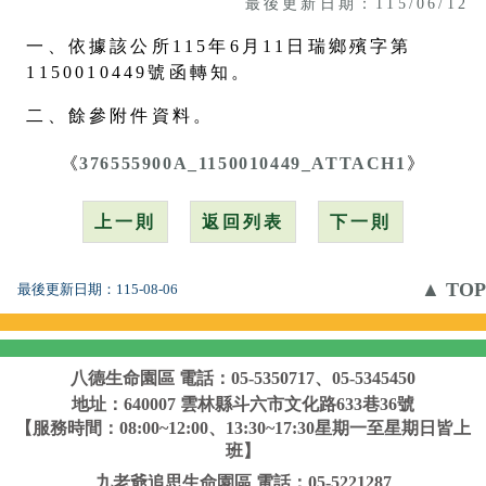
最後更新日期：115/06/12
一、依據該公所115年6月11日瑞鄉殯字第
1150010449號函轉知。
二、餘參附件資料。
《
376555900A_1150010449_ATTACH1
》
上一則
返回列表
下一則
▲ TOP
最後更新日期：
115-08-06
八德生命園區
電話：05-5350717、05-5345450
地址：640007 雲林縣斗六市文化路633巷36號
【服務時間：08:00~12:00、13:30~17:30星期一至星期日皆上
班】
九老爺追思生命園區
電話：05-5221287