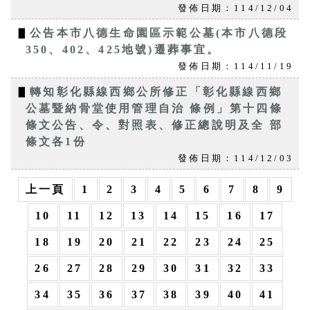
發佈日期：114/12/04
▋
公告本市八德生命園區示範公墓(本市八德段
350、402、425地號)遷葬事宜。
發佈日期：114/11/19
▋
轉知彰化縣線西鄉公所修正「彰化縣線西鄉
公墓暨納骨堂使用管理自治 條例」第十四條
條文公告、令、對照表、修正總說明及全 部
條文各1份
發佈日期：114/12/03
上一頁
1
2
3
4
5
6
7
8
9
10
11
12
13
14
15
16
17
18
19
20
21
22
23
24
25
26
27
28
29
30
31
32
33
34
35
36
37
38
39
40
41