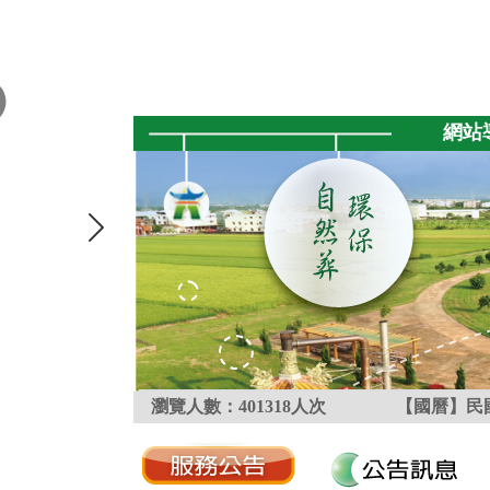
跳到主要內容區塊
:::
網站
瀏覽人數：
401318
人次
【國曆】民國
:::
:::