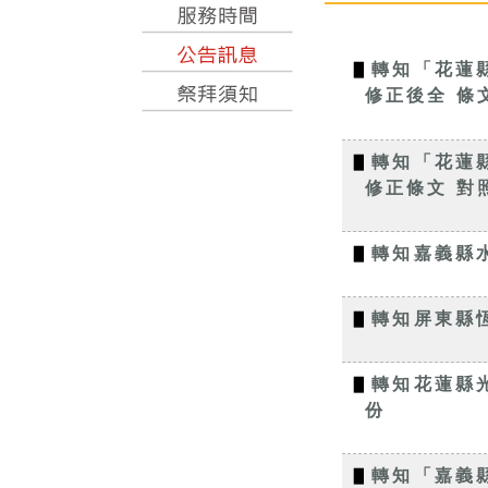
▋
轉知「花蓮
修正後全 條
▋
轉知「花蓮
修正條文 對
▋
轉知嘉義縣水
▋
轉知屏東縣恆
▋
轉知花蓮縣
份
▋
轉知「嘉義