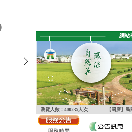
跳到主要內容區塊
:::
網站
瀏覽人數：
400235
人次
【國曆】民國
:::