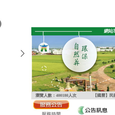
跳到主要內容區塊
:::
網站
瀏覽人數：
400180
人次
【國曆】民國
:::