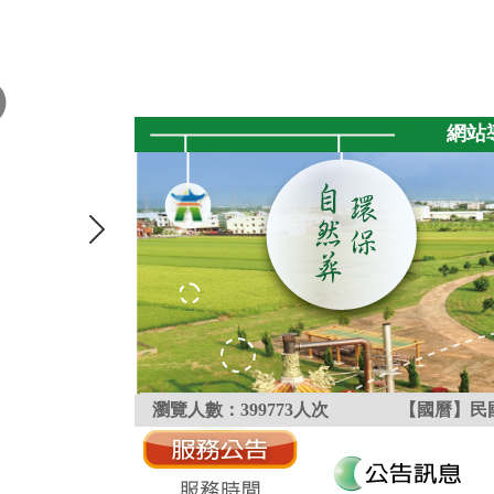
跳到主要內容區塊
:::
網站
瀏覽人數：
399773
人次
【國曆】民國
:::