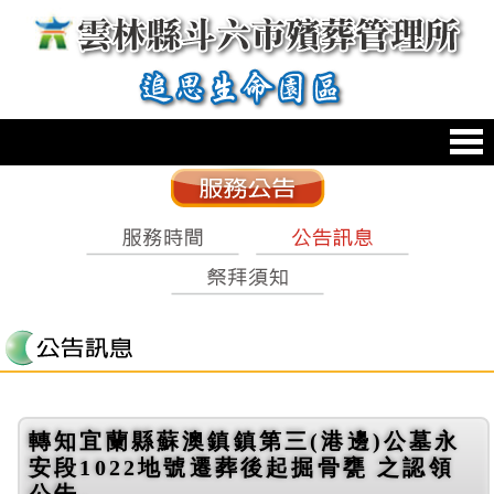
跳到主要內容區塊
:::
轉知宜蘭縣蘇澳鎮鎮第三(港邊)公墓永
安段1022地號遷葬後起掘骨甕 之認領
公告。