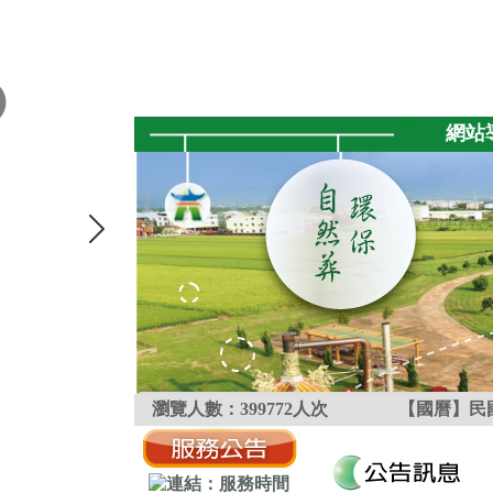
跳到主要內容區塊
:::
網站
瀏覽人數：
399772
人次
【國曆】民國
:::