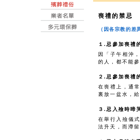
喪禮的禁忌
（因各宗教的差
１.忌參加喪禮
因「子午相沖
的人，都不能
２.忌參加喪禮
在喪禮上，通
裏放一盆水，
３.忌入殮時啼
在舉行入殮儀
法升天，而滯