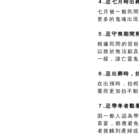
４.忌七月時出
七月被一般民
更多的鬼魂出
５.忌守喪期間
根據民間的習
以致於無法顧
一樣，讓亡靈
６.忌出葬時，
在出殯時，抬
重而更加抬不
７.忌帶孝者觀
因一般人認為
喜宴，都應避
者接觸到產婦