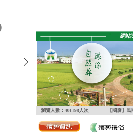
跳到主要內容區塊
:::
網站
瀏覽人數：
401198
人次
【國曆】民國
:::
:::