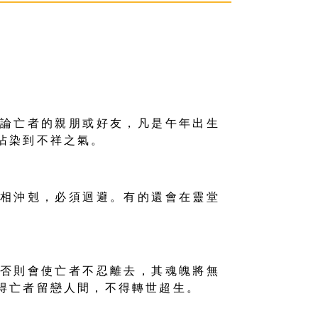
論亡者的親朋或好友，凡是午年出生
沾染到不祥之氣。
相沖剋，必須迴避。有的還會在靈堂
否則會使亡者不忍離去，其魂魄將無
得亡者留戀人間，不得轉世超生。