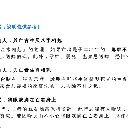
異，說明僅供參考）
的人，與亡者生辰八字相剋
，金木相剋」的道理，如果亡者是子年出生的，那麼不
參加送葬儀式。此外，孕婦、嬰兒，也禁忌送葬，恐怕
的人，與亡者生肖相剋
常會貼有一張告示牌，說明有那些生肖是與死者的生肖
給來參加喪禮的來賓洗滌，以去除不祥之氣。
哭，將眼淚滴在亡者身上
式時，亡者的親友應當保持冷靜。此時忌諱有人啼哭，
留喪宅。若因啼哭而不小心將眼淚滴在亡者身上，將使