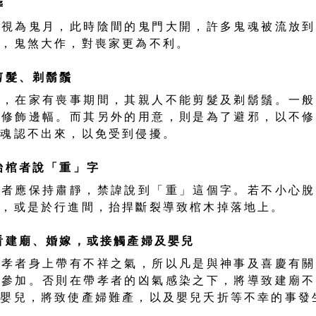
葬
間視為鬼月，此時陰間的鬼門大開，許多鬼魂被流放到
現，鬼煞大作，對喪家更為不利。
剪髮、剃鬍鬚
俗，在家有喪事期間，其親人不能剪髮及剃鬍鬚。一般
及修飾邊幅。而其另外的用意，則是為了避邪，以不修
鬼魂認不出來，以免受到侵擾。
抬棺者說「重」字
棺者應保持肅靜，禁諱說到「重」這個字。若不小心脫
動，或是於行進間，抬捍斷裂導致棺木掉落地上。
看建廟、婚嫁，或接觸產婦及嬰兒
帶孝者身上帶有不祥之氣，所以凡是與神事及喜慶有關
免參加。否則在帶孝者的凶氣感染之下，將導致建廟不
或嬰兒，將致使產婦難產，以及嬰兒夭折等不幸的事發