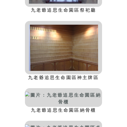
九老爺追思生命園區祭祀廳
九老爺追思生命園區神主牌區
九老爺追思生命園區納骨櫃