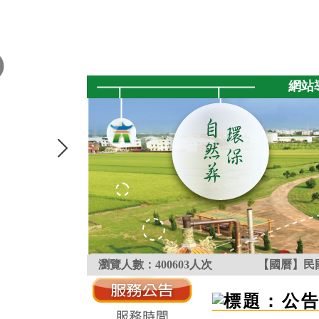
跳到主要內容區塊
:::
網站
瀏覽人數：
400603
人次
【國曆】民國
:::