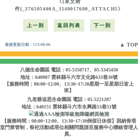
《
[來文附
件]_376505400A_1140017680_ATTACH5
》
上一則
返回列表
下一則
▲ TOP
最後更新日期：
115-08-06
八德生命園區
電話：05-5350717、05-5345450
地址：640007 雲林縣斗六市文化路633巷36號
【服務時間：08:00~12:00、13:30~17:30星期一至星期日皆上
班】
九老爺追思生命園區
電話：05-5221287
地址：640151 雲林縣斗六市永興路53巷51號
【服務時間：08:00~12:00、13:30~17:30例假日休假】因納骨塔
堂門禁管制，祭祀活動或塔位相關問題請至服務中心聯絡管理人
員。