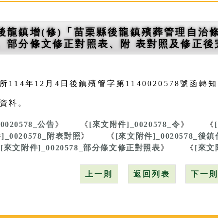
後龍鎮增(修)「苗栗縣後龍鎮殯葬管理自治
、部分條文修正對照表、附 表對照及修正後
114年12月4日後鎮殯管字第1140020578號函轉
資料。
0020578_公告
》
《
[來文附件]_0020578_令
》
《
]_0020578_附表對照
》
《
[來文附件]_0020578_後鎮
《
[來文附件]_0020578_部分條文修正對照表
》
《
[來文
上一則
返回列表
下一