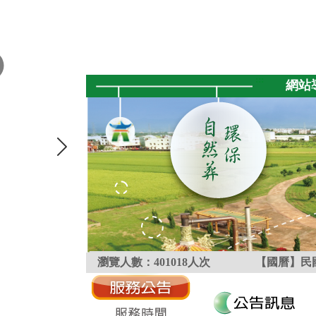
跳到主要內容區塊
:::
網站
瀏覽人數：
401018
人次
【國曆】民國
:::