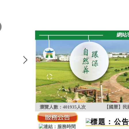
跳到主要內容區塊
:::
網站
瀏覽人數：
401935
人次
【國曆】民國
:::